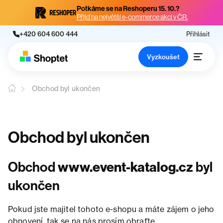
Potkáme se na Reshoperu 15. 10.?
Přijď na největší e-commerce akci v ČR.
+420 604 600 444
Přihlásit
Vyzkoušet
Obchod byl ukončen
Obchod byl ukončen
Obchod
www.event-katalog.cz
byl
ukončen
Pokud jste majitel tohoto e-shopu a máte zájem o jeho
obnovení, tak se na nás prosím obraťte.