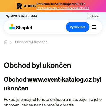
Potkáme se na Reshoperu 15. 10.?
Přijď na největší e-commerce akci v ČR.
+420 604 600 444
Přihlásit
Vyzkoušet
Obchod byl ukončen
Obchod byl ukončen
Obchod
www.event-katalog.cz
byl
ukončen
Pokud jste majitel tohoto e-shopu a máte zájem o jeho
obnovení, tak se na nás prosím obraťte.