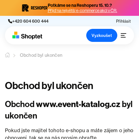
Potkáme se na Reshoperu 15. 10.?
Přijď na největší e-commerce akci v ČR.
+420 604 600 444
Přihlásit
Vyzkoušet
Obchod byl ukončen
Obchod byl ukončen
Obchod
www.event-katalog.cz
byl
ukončen
Pokud jste majitel tohoto e-shopu a máte zájem o jeho
obnovení, tak se na nás prosím obraťte.